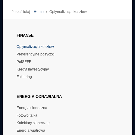
Jesteś tutaj:
Home
/
Optymalizacja kosztów
Środki przeznaczone na realizację Programu Operacyjnego Polska
Cyfrowa wynoszą 2,2 mld EUR.
FINANSE
Środki przeznaczone na realizację Programu Operacyjnego Wiedza
Edukacja Rozwój wynoszą 8,6 mld EUR.
Optymalizacja kosztów
Środki przeznaczone na realizację Programu Operacyjnego Polska
Preferencyjne pożyczki
Wschodnia wynoszą 2 mld EUR.
PolSEFF
Kredyt inwestycyjny
Faktoring
ENERGIA
ODNAWIALNA
Energia słoneczna
Fotowoltaika
Kolektory słoneczne
Energia wiatrowa