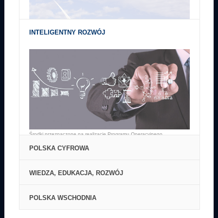
INTELIGENTNY ROZWÓJ
Środki przeznaczone na realizację Programu Operacyjnego
Infrastruktura i Środowisko w latach 2014-2020 wynoszą 27,4 mld euro.
Środki przeznaczone na realizację Programu Operacyjnego
Inteligentny Rozwój wynoszą 8 614,1 mln EUR.
POLSKA CYFROWA
WIEDZA, EDUKACJA, ROZWÓJ
POLSKA WSCHODNIA