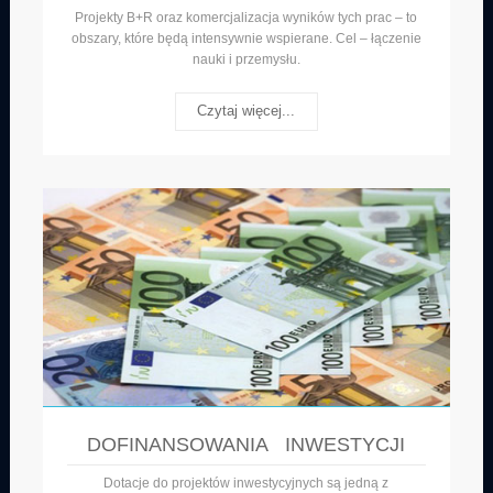
Projekty B+R oraz komercjalizacja wyników tych prac – to
obszary, które będą intensywnie wspierane. Cel – łączenie
nauki i przemysłu.
Czytaj więcej...
DOFINANSOWANIA INWESTYCJI
Dotacje do projektów inwestycyjnych są jedną z