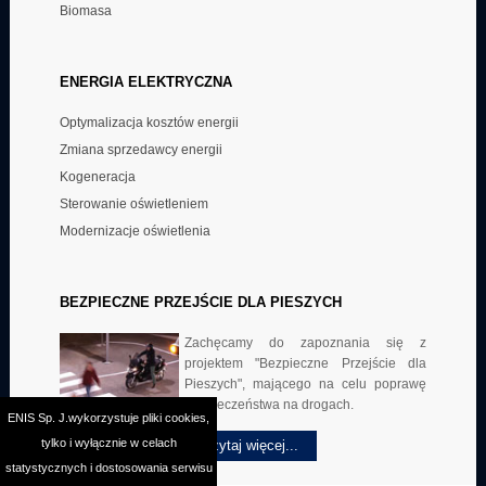
Biomasa
ENERGIA
ELEKTRYCZNA
Optymalizacja kosztów energii
Zmiana sprzedawcy energii
Kogeneracja
Sterowanie oświetleniem
Modernizacje oświetlenia
BEZPIECZNE
PRZEJŚCIE DLA PIESZYCH
Zachęcamy do zapoznania się z
projektem "Bezpieczne Przejście dla
Pieszych", mającego na celu poprawę
bezpieczeństwa na drogach.
ENIS Sp. J.wykorzystuje pliki cookies,
tylko i wyłącznie w celach
Czytaj więcej...
statystycznych i dostosowania serwisu