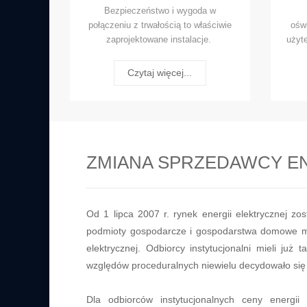
Bezpieczeństwo i wygoda w
połączeniu z trwałością to właściwie
oświ
zaprojektowane instalacje.
użyt
Czytaj więcej...
ZMIANA SPRZEDAWCY EN
Od 1 lipca 2007 r. rynek energii elektrycznej zos
podmioty gospodarcze i gospodarstwa domowe m
elektrycznej. Odbiorcy instytucjonalni mieli już
względów proceduralnych niewielu decydowało się 
Dla odbiorców instytucjonalnych ceny energii