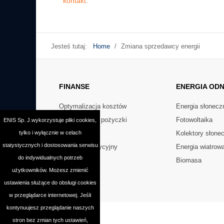
kontakt
.
Jesteś tutaj:
Home
/
Zmiana sprzedawcy energii
FINANSE
ENERGIA
ODN
Optymalizacja kosztów
Energia słonecz
Preferencyjne pożyczki
Fotowoltaika
ENIS Sp. J.wykorzystuje pliki cookies,
tylko i wyłącznie w celach
PolSEFF
Kolektory słone
statystycznych i dostosowania serwisu
Kredyt inwestycyjny
Energia wiatrow
do indywidualnych potrzeb
Faktoring
Biomasa
użytkowników. Możesz zmienić
ustawienia służące do obsługi cookies
w przeglądarce internetowej. Jeśli
kontynuujesz przeglądanie naszych
stron bez zmian tych ustawień,