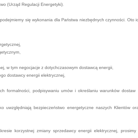
wo (Urząd Regulacji Energetyki).
i podejmiemy się wykonania dla Państwa niezbędnych czynności. Oto i
rgetycznej,
getycznym,
nej, w tym negocjacje z dotychczasowym dostawcą energii,
go dostawcy energii elektrycznej,
ich formalności, podpisywaniu umów i określaniu warunków dostaw
sko uwzględniają bezpieczeństwo energetyczne naszych Klientów or
resie korzystnej zmiany sprzedawcy energii elektrycznej, prosimy