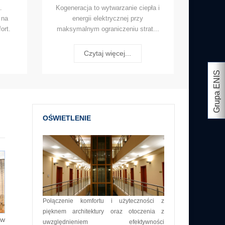
.
Kogeneracja to wytwarzanie ciepła i
 na
energii elektrycznej przy
ort.
maksymalnym ograniczeniu strat...
Czytaj więcej...
Grupa ENIS
OŚWIETLENIE
Połączenie komfortu i użyteczności z
pięknem architektury oraz otoczenia z
ów
uwzględnieniem efektywności