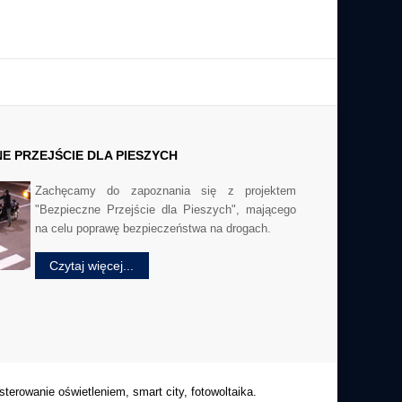
BMS pozwala na sterowanie oraz kontrolę
zamieszkania zbiorowego.
parametrów systemów budynkowych, np.
oświetlenie, ogrzewanie, klimatyzacja itp.
Obsługa inwestycji w zakresie
wykorzystania energii słonecznej do
produkcji energii elektrycznej.
Realizacja projektów architektonicznych
budownictwa przemysłowego oraz
komunalnego i indywidualnego.
NE
PRZEJŚCIE DLA PIESZYCH
Zachęcamy do zapoznania się z projektem
"Bezpieczne Przejście dla Pieszych", mającego
na celu poprawę bezpieczeństwa na drogach.
Czytaj więcej...
sterowanie oświetleniem, smart city, fotowoltaika.