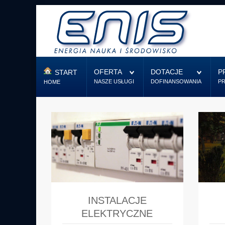
Start
Oferta
OFERTA
DOTACJE
P
START
NASZE USŁUGI
DOFINANSOWANIA
P
HOME
Dotacje
Projektowanie
Firma
Kontakt
INSTALACJE
ELEKTRYCZNE