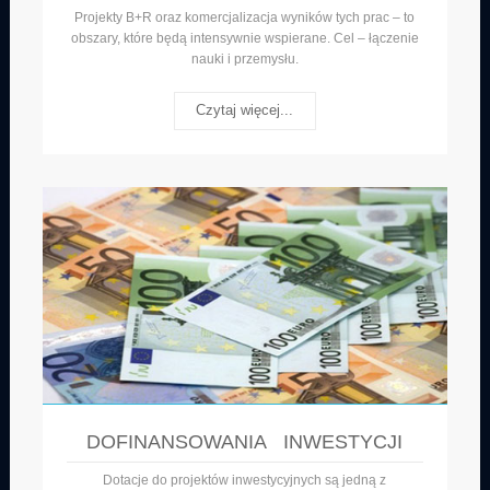
Projekty B+R oraz komercjalizacja wyników tych prac – to
obszary, które będą intensywnie wspierane. Cel – łączenie
nauki i przemysłu.
Czytaj więcej...
DOFINANSOWANIA INWESTYCJI
Dotacje do projektów inwestycyjnych są jedną z