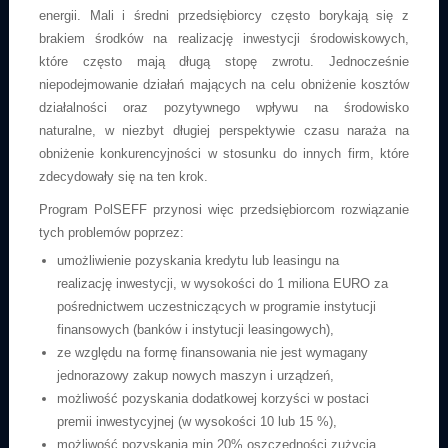
energii. Mali i średni przedsiębiorcy często borykają się z
brakiem środków na realizację inwestycji środowiskowych,
które często mają długą stopę zwrotu. Jednocześnie
niepodejmowanie działań mających na celu obniżenie kosztów
działalności oraz pozytywnego wpływu na środowisko
naturalne, w niezbyt długiej perspektywie czasu naraża na
obniżenie konkurencyjności w stosunku do innych firm, które
zdecydowały się na ten krok.
Program PolSEFF przynosi więc przedsiębiorcom rozwiązanie
tych problemów poprzez:
umożliwienie pozyskania kredytu lub leasingu na
realizację inwestycji, w wysokości do 1 miliona EURO za
pośrednictwem uczestniczących w programie instytucji
finansowych (banków i instytucji leasingowych),
ze względu na formę finansowania nie jest wymagany
jednorazowy zakup nowych maszyn i urządzeń,
możliwość pozyskania dodatkowej korzyści w postaci
premii inwestycyjnej (w wysokości 10 lub 15 %),
możliwość pozyskania min 20% oszczędności zużycia