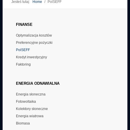
Jesteś tutaj:
Home
/
PolSEFF
Środki przeznaczone na realizację Programu Operacyjnego Polska
Cyfrowa wynoszą 2,2 mld EUR.
FINANSE
Środki przeznaczone na realizację Programu Operacyjnego Wiedza
Edukacja Rozwój wynoszą 8,6 mld EUR.
Optymalizacja kosztów
Środki przeznaczone na realizację Programu Operacyjnego Polska
Preferencyjne pożyczki
Wschodnia wynoszą 2 mld EUR.
PolSEFF
Kredyt inwestycyjny
Faktoring
ENERGIA
ODNAWIALNA
Energia słoneczna
Fotowoltaika
Kolektory słoneczne
Energia wiatrowa
Biomasa