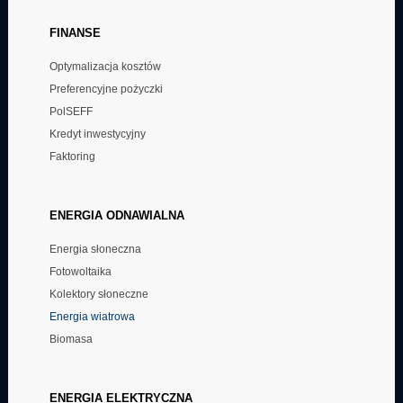
budynkowych, np. oświetlenie, ogrzewanie, klimatyzacja itp.
FINANSE
Obsługa inwestycji w zakresie wykorzystania energii słonecznej do
produkcji energii elektrycznej.
Optymalizacja kosztów
Realizacja projektów architektonicznych budownictwa przemysłowego
Preferencyjne pożyczki
oraz komunalnego i indywidualnego.
PolSEFF
Kredyt inwestycyjny
Faktoring
ENERGIA
ODNAWIALNA
Energia słoneczna
Fotowoltaika
Kolektory słoneczne
Energia wiatrowa
Biomasa
ENERGIA
ELEKTRYCZNA