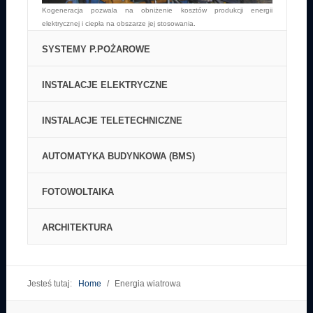
elektrycznej i ciepła na obszarze jej stosowania.
SYSTEMY P.POŻAROWE
INSTALACJE ELEKTRYCZNE
INSTALACJE TELETECHNICZNE
AUTOMATYKA BUDYNKOWA (BMS)
FOTOWOLTAIKA
System Sygnalizacji Pożarowej ma na celu zapewnienie najwyższego
poziomu bezpieczeństwa użytkowników budynków.
ARCHITEKTURA
Instalacje elektryczne zaprojektowane przez ENIS to wysoka jakość,
komfort oraz bezpieczeństwo użytkowania.
Instalacje teletechniczne to niezbędne element każdego budynku
użyteczności publicznej, przemysłowego oraz zamieszkania
Jesteś tutaj:
Home
/
Energia wiatrowa
zbiorowego.
BMS pozwala na sterowanie oraz kontrolę parametrów systemów