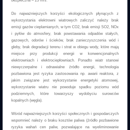
bezpieczna – 25 m/s.
Do najważniejszych korzyści ekologicznych płynących z
wykorzystania elektrowni wiatrowych zaliczyć należy brak
emisji gazów cieplarnianych, w tym CO2, brak emisji SO2, NOx
i pyłów do atmosfery, brak powstawania odpadów stałych,
gazowych, odorów i ścieków, brak zanieczyszczenia wód i
gleby, brak degradacji terenu i strat w obiegu wody, które mają
miejsce przy produkcji energii w konwencjonalnych
elektrowniach i elektrociepłowniach. Ponadto wiatr stanowi
niewyczerpalne i odnawialne źródło energii, technologia
pozbawiona jest ryzyka zastosowania np. awarii reaktora, z
jakim związane jest wykorzystanie energetyki atomowej,
wykorzystanie wiatru nie powoduje spadku poziomu wód
podziemnych, które towarzyszy wydobyciu surowców
kopalnych (węgla).
Wśród najważniejszych korzyści społecznych i gospodarczych
wspomnieć należy o braku kosztów paliwa (źródło pozbawione
ryzyka wahań cen paliw, pozwalające na wyeliminowanie