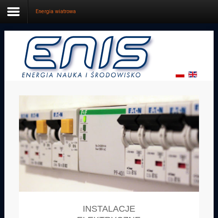
Energia wiatrowa
Start
Oferta
Dotacje
Projektowanie
Firma
Kontakt
INSTALACJE