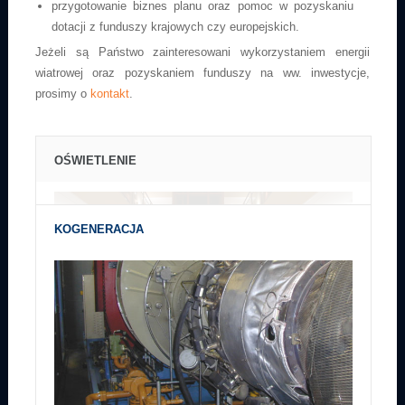
przygotowanie biznes planu oraz pomoc w pozyskaniu
dotacji z funduszy krajowych czy europejskich.
Jeżeli są Państwo zainteresowani wykorzystaniem energii
wiatrowej oraz pozyskaniem funduszy na ww. inwestycje,
prosimy o
kontakt
.
OŚWIETLENIE
KOGENERACJA
Połączenie komfortu i użyteczności z pięknem architektury oraz
otoczenia z uwzględnieniem efektywności energetycznej oświetlenia.
Kogeneracja pozwala na obniżenie kosztów produkcji energii