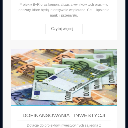
Projekty B+R oraz komercjalizacja wyników tych prac – to
obszary, które będą intensywnie wspierane. Cel – łączenie
nauki i przemysłu.
Czytaj więcej...
DOFINANSOWANIA INWESTYCJI
Dotacje do projektów inwestycyjnych są jedną z