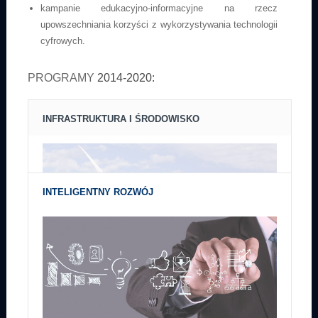
kampanie edukacyjno-informacyjne na rzecz
upowszechniania korzyści z wykorzystywania technologii
cyfrowych.
PROGRAMY
2014-2020:
INFRASTRUKTURA I ŚRODOWISKO
INTELIGENTNY ROZWÓJ
Środki przeznaczone na realizację Programu Operacyjnego
Infrastruktura i Środowisko w latach 2014-2020 wynoszą 27,4 mld euro.
Środki przeznaczone na realizację Programu Operacyjnego
Inteligentny Rozwój wynoszą 8 614,1 mln EUR.