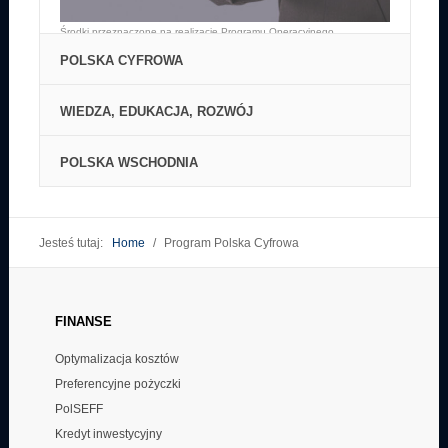
POLSKA CYFROWA
WIEDZA, EDUKACJA, ROZWÓJ
POLSKA WSCHODNIA
Jesteś tutaj:
Home
/
Program Polska Cyfrowa
Środki przeznaczone na realizację Programu Operacyjnego Polska
Cyfrowa wynoszą 2,2 mld EUR.
FINANSE
Środki przeznaczone na realizację Programu Operacyjnego Wiedza
Edukacja Rozwój wynoszą 8,6 mld EUR.
Optymalizacja kosztów
Środki przeznaczone na realizację Programu Operacyjnego Polska
Preferencyjne pożyczki
Wschodnia wynoszą 2 mld EUR.
PolSEFF
Kredyt inwestycyjny