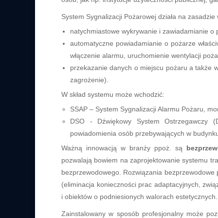
System Sygnalizacji Pożarowej działa na zasadzi
natychmiastowe wykrywanie i zawiadamianie o 
automatyczne powiadamianie o pożarze właści
włączenie alarmu, uruchomienie wentylacji pożar
przekazanie danych o miejscu pożaru a także 
zagrożenie).
W skład systemu może wchodzić:
SSAP – System Sygnalizacji Alarmu Pożaru, moni
DSO - Dźwiękowy System Ostrzegawczy (DS
powiadomienia osób przebywających w budynku 
Ważną innowacją w branży ppoż. są
bezprzew
pozwalają bowiem na zaprojektowanie systemu tra
bezprzewodowego. Rozwiązania bezprzewodowe przy
(eliminacja konieczności prac adaptacyjnych, zwi
i obiektów o podniesionych walorach estetycznych.
Zainstalowany w sposób profesjonalny może poz