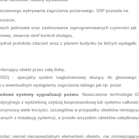
e wczesnego wykrywania zagrożenia pożarowego. SSP pozwala na:
pożarze,
wych jednostek oraz zastosowanie zaprogramowanych czynności jak
owej, otwarcie stref kontroli dostępu,
wydruk protokołu zdarzeń wraz z planem budynku (w którym wystąpiło
torujący obiekt przez całą dobę,
O) - specjalny system nagłośnieniowy służący do głosowego
o ewentualnym wystąpieniu zagrożenia takiego jak np. pożar.
odowe systemy sygnalizacji pożaru
. Nowoczesne technologie I
dycyjnego z wydzieloną częścią bezprzewodową lub systemu całkowic
noszą wiele korzyści, szczególnie w przypadku obiektów istniejący
ązanych z instalacją systemu), a przede wszystkim obiektów zabytkowy
ostać niemal niezauważalnym elementem obiektu, nie zmniejszając