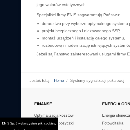
jego walorów estetycznych.
Specjaliści firmy ENIS zagwarantują Państwu:
doradztwo przy wyborze optymalnego systemu 
projekt bezpiecznego i niezawodnego SSP,
montaż urządzeń i instalację całego systemu,
rozbudowę i modernizację istniejących systemó
Jeżeli są Państwo zainteresowani usługami firmy 
Jesteś tutaj:
Home
/
Systemy sygnalizacji pożarowej
FINANSE
ENERGIA
ODN
Optymalizacja kosztów
Energia słonecz
Preferencyjne pożyczki
Fotowoltaika
ENIS Sp. J.wykorzystuje pliki cookies,