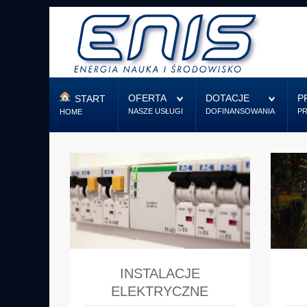
Start
Oferta
OFERTA
DOTACJE
P
START
NASZE USŁUGI
DOFINANSOWANIA
P
HOME
Dotacje
Projektowanie
Firma
Kontakt
INSTALACJE
ELEKTRYCZNE