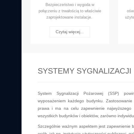
Bezpieczeństwo i wygoda w
połączeniu z trwałością to właściwie
oświ
zaprojektowane instalacje.
użyt
Czytaj więcej...
SYSTEMY SYGNALIZACJ
System Sygnalizacji Pożarowej (SSP) pow
wyposażeniem każdego budynku. Zastosowanie 
prawa i ma na celu zapewnienie najwyższego 
wszystkich budynków i obiektów, zarówno indywidua
Szczególnie ważnym aspektem jest zapewnienie be
osób, jak np. instytucje użyteczności publicznej, 