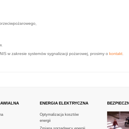
przeciwpożarowego,
w.
ENIS w zakresie systemów sygnalizacji pożarowej, prosimy o
kontakt
.
AWIALNA
ENERGIA
ELEKTRYCZNA
BEZPIECZ
na
Optymalizacja kosztów
energii
Zmiana sprzedawcy energii