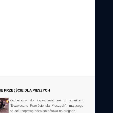
BMS pozwala na sterowanie oraz kontrolę
zamieszkania zbiorowego.
parametrów systemów budynkowych, np.
oświetlenie, ogrzewanie, klimatyzacja itp.
Obsługa inwestycji w zakresie
wykorzystania energii słonecznej do
produkcji energii elektrycznej.
Realizacja projektów architektonicznych
budownictwa przemysłowego oraz
komunalnego i indywidualnego.
NE
PRZEJŚCIE DLA PIESZYCH
Zachęcamy do zapoznania się z projektem
"Bezpieczne Przejście dla Pieszych", mającego
na celu poprawę bezpieczeństwa na drogach.