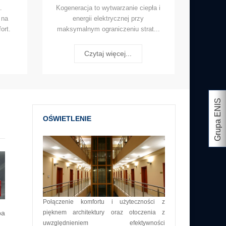
.
Kogeneracja to wytwarzanie ciepła i
 na
energii elektrycznej przy
ort.
maksymalnym ograniczeniu strat...
Czytaj więcej...
Grupa ENIS
OŚWIETLENIE
Połączenie komfortu i użyteczności z
ba
pięknem architektury oraz otoczenia z
uwzględnieniem efektywności